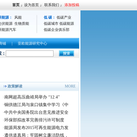
首页
』
设为首页
』
联系我们
』
添加投稿
新能源：
风能
低 碳：
低碳产业
光伏能源
生物质能
低碳城市
低碳能源
新能源汽车
低碳企业俱乐部
商铺
|
亚欧能源研究中心
剧即将拉开全国巡演序幕
索：
央视新闻：亚欧能源网承办福建好声音农业旅游观光
政策解读
MORE
·
南网超高压曲靖局举办 “12.4”
·
铜供德江局与泉口镇集中学习《中
·
中共中央国务院出台意见推进安全
·
环保部拟改革完善排污许可制度
·
能源局发布2015可再生能源电力发
·
遵供道真局：牢固树立廉洁防线，