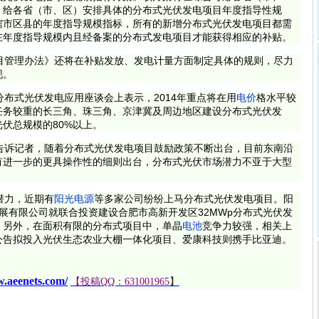
，给各省（市、区）安排具体的分布式光伏发电项目年度指导性规
辖市区县的年度指导规模指标，所有的新增分布式光伏发电项目都需
在年度指导规模内且经备案的分布式发电项目才能获得相应的补贴。
管理办法》还将在补贴发放、发电计量方面制定具体的规则，尽力
现。
布式光伏发电应用座谈会上表示，2014年重点将在用
电价
格水平较
任务较重的长三角、珠三角、京津冀及周边地区建设分布式光伏发
伏总规模的80%以上。
诉记者，随着分布式光伏发电项目鼓励政策不断出台，目前东南沿
有进一步的更具操作性的细则出台，分布式光伏市场潜力不亚于大型
潜力，近期有
阳光电源
等多家公司纷纷上马分布式光伏发电项目。阳
展有限公司就联合投资建设合肥市高新开发区32MWp分布式光伏发
。另外，在面积有限的分布式项目中，单晶
电池
竞争力较强，相关上
公告拟投入光伏生态农业大棚一体化项目、爱康科技则携手比亚迪。
w.aeenets.com/
【投稿QQ：631001965
】