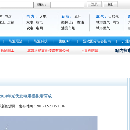
密码：
炭
电煤
电 力：
火电
石 油：
原油
燃 气：
天然气
化工
运销
水电
核电
勘探设计
燃油
城市燃气
网管
农电
电网
油品市场
城市燃气
|
能源经济
|
能源科技
|
旗舰B2C
|
亚欧国际装备指南
|
开通
职工
北京泛能文化传媒有限公司
<青春防线>大型预防青少年犯罪话
站内搜
2014年光伏发电规模拟增两成
能源网 发布时间：2013-12-20 15:13:07