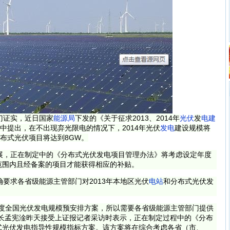
门证实，近日国家
能源局
下发的《关于征求2013、2014年
光伏
发
电建
中提出，在不出现弃光限电的情况下，2014年光伏
发电
建设规模将
分布式光伏项目将达到8GW。
，正在制定中的《分布式光伏发电项目管理办法》将考虑设定年度
范围内且经备案的项目才能获得相应的补贴。
要求各省级能源主管部门对2013年本地区光伏
电站
和分布式光伏发
4年度全国光伏发电规模预安排方案，所以需要各省级能源主管部门提供
长孟宪淦昨天接受上证报记者采访时表示，正在制定过程中的《分布
式光伏发电指导性规模指标方案。该方案将在综合考虑各省（市、