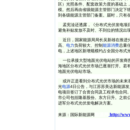
区）光照条件、配套政策力度的基础上
模。然后再由省级能源主管部门决定下
到各级能源主管部门备案。届时，只有
孟宪淦还透露，《分布式光伏发电项目
避免补贴发放不及时、不到位的情况出
近日，国家能源局局长吴新雄在推进分
高、
电力
负荷较大、控制
能源消费
总量
电，上述地区新增规模约占全国分布式光
一位承接大型地面光伏电站的开发商告
海地区分布式光伏市场已逐渐打开。若
地面光伏电站市场。
或许正是看到分布式光伏市场的未来
光
电源
4日公告，与江苏苏美达新能源发
电项目签订了合资合同及工程承包合同
市公司包括隆基股份。东方日升。之前
进军分布式光伏发电解决方案。
能源网
http://ww
来源：
国际新能源网