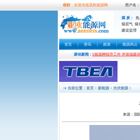
你好
，欢迎光临亚欧能源网
用户名：
煤 炭：
焦
煤层气
煤
建设监理
首页
|
资讯
|
政策
|
能源风云
 耶——
书法界实力派书法家余制波光临亚欧能源网指导工作 并现场题词勉励
滚动新闻：
当前位置：
首页
>
新能源
>
光伏能源
>
来源：国际新