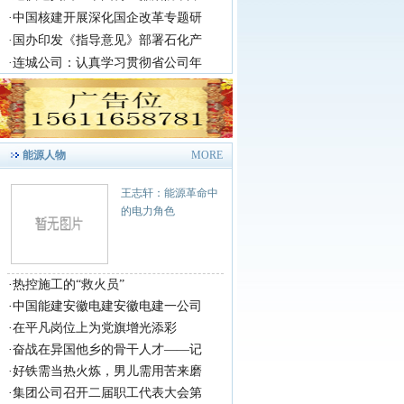
·
中国核建开展深化国企改革专题研
·
国办印发《指导意见》部署石化产
·
连城公司：认真学习贯彻省公司年
能源人物
MORE
王志轩：能源革命中
的电力角色
·
热控施工的“救火员”
·
中国能建安徽电建安徽电建一公司
·
在平凡岗位上为党旗增光添彩
·
奋战在异国他乡的骨干人才——记
·
好铁需当热火炼，男儿需用苦来磨
·
集团公司召开二届职工代表大会第