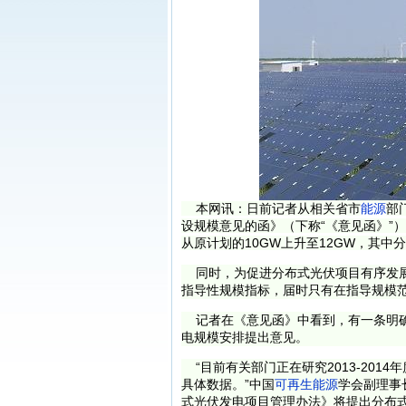
本
网讯：日前记者从相关省市
能源
部
设规模意见的函》（下称“《意见函》”）
从原计划的10GW上升至12GW，其中
同时，为促进分布式光伏项目有序发展
指导性规模指标，届时只有在指导规模
记者在《意见函》中看到，有一条明确
电规模安排提出意见。
“目前有关部门正在研究2013-201
具体数据。”中国
可再生能源
学会副理事
式光伏发电项目管理办法》将提出分布