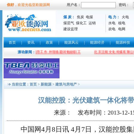
你好
，欢迎光临亚欧能源网
用户名：
密码：
煤 炭：
焦炭
电煤
电 力：
火电
煤层气
煤化工
运销
水电
核电
建设监理
农电
电网
首页
|
资讯
|
政策
|
能源风云
|
能源经济
|
能源科技
波光临亚欧能源网指导工作 并现场题词勉励职工
滚动新闻：
北京泛能文化传媒有限公司
当前位置：
首页
>
新能源
>
建筑与房地产
>
汉能控股：光伏建筑一体化将带
来源： 发布时间：2013-12-15 2
中国网4月8日讯 4月7日，汉能控股