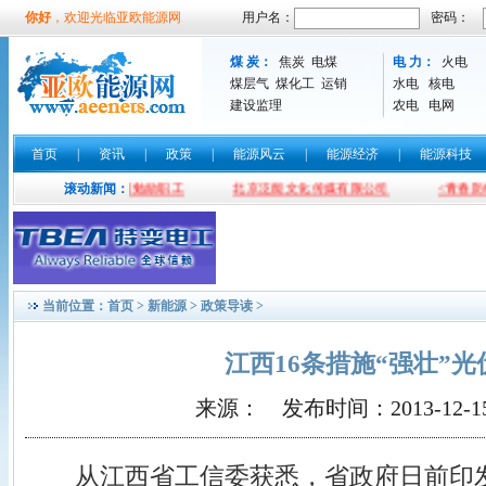
你好
，欢迎光临亚欧能源网
用户名：
密码：
煤 炭：
焦炭
电煤
电 力：
火电
煤层气
煤化工
运销
水电
核电
建设监理
农电
电网
首页
|
资讯
|
政策
|
能源风云
|
能源经济
|
能源科技
导工作 并现场题词勉励职工
滚动新闻：
北京泛能文化传媒有限公司
<青春防线
当前位置：
首页
>
新能源
>
政策导读
>
江西16条措施“强壮”
来源： 发布时间：2013-12-15 2
从江西省工信委获悉，省政府日前印发