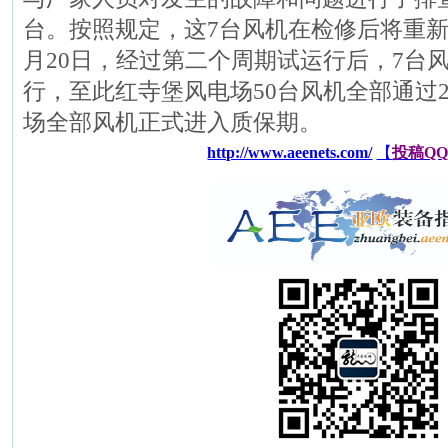
台。按照规定，这7台风机在检修后将重新进
月20日，经过第二个周期试运行后，7台
行，至此红寺堡风电场50台风机全部通过2
场全部风机正式进入质保期。
能源网
http://www.aeenets.com/
【
投稿Q