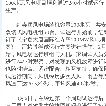
100兆瓦风电项目顺利通过240小时试运
生产。
红寺堡风电场装机容量100兆瓦，共安装
双馈式风电机组50台。试运行开始前，红
订了《宁夏大唐国际红寺堡100MW风电项
案》，严格遵循试运行方案进行操作。2月
始，风电场运行班组与风机厂家调试人员
进行24小时观察，对发现的风机故障进行
也随时待命、紧密配合、相互支持，确保
试运行期间，风机经历多次大风、雨雪等
风速高达20.5米/秒，平均风速4.8米/秒。
3月6日，在经过第一个周期试运行后
与厂家人员对发生的故障和问题进行了排