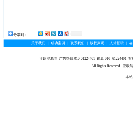
分享到：
关于我们
|
成功案例
|
联系我们
|
版权声明
|
人才招聘
|
会
亚欧能源网 广告热线:010-61224401 传真 010- 61224401 客服
All Rights Reserve
本站